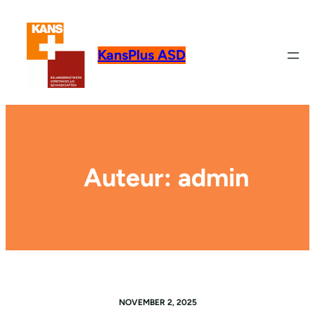
Ga
naar
de
KansPlus ASD
inhoud
Auteur:
admin
NOVEMBER 2, 2025