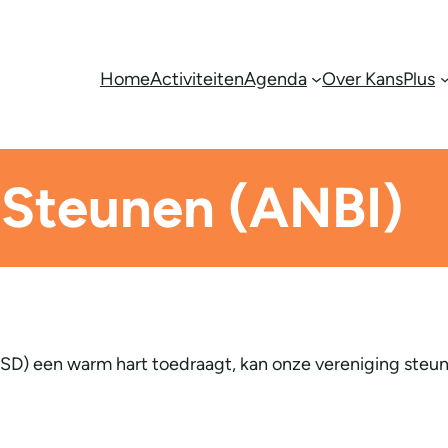
Home
Activiteiten
Agenda
Over KansPlus
Steunen (ANBI)
D) een warm hart toedraagt, kan onze vereniging steun