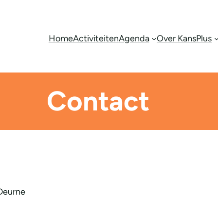
Home
Activiteiten
Agenda
Over KansPlus
Contact
 Deurne