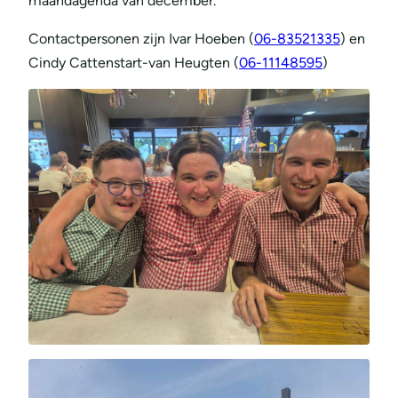
maandagenda van december.
Contactpersonen zijn Ivar Hoeben (
06-83521335
) en
Cindy Cattenstart-van Heugten (
06-11148595
)